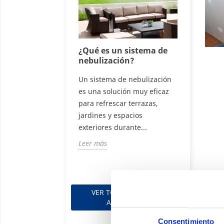
Por Las Que
¿Qué es un sistema de
Guía co
 Instalar Un
nebulización?
de ocul
 Ducha En Tu
elegir p
Un sistema de nebulización
De Baño
terraza
es una solución muy eficaz
pensando en
Cuando 
para refrescar terrazas,
 cuarto de baño o
privacida
jardines y espacios
te quieres hacer
todos los
exteriores durante...
io, una de las
lo mismo
Leer más
ciones...
uso, el...
Leer más
VER TODOS LOS POST
ANTERIORES
Consentimiento