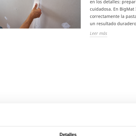
en los detalles: prepa
cuidadosa. En BigMat 
correctamente la past
un resultado duradero
mpleta: qué tipo
Cómo aplicar
¿Qué o
Leer más
tación natural
correctamente la pasta
calent
ara tu jardín o
de juntas en placas de
invier
yeso
Tipos de
buscamos ganar
Un buen acabado en placas
ventajas
d en exteriores, no
de yeso empieza siempre en
elegir e
 materiales ofrecen
las juntas. La diferencia
calefac
.Dependiendo del
entre un trabajo correcto y
marcar l
un acabado...
Leer má
Leer más
Detalles