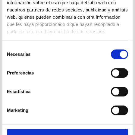
información sobre el uso que haga del sitio web con
BigMat Isla te ayudamos a decidir cuál es la mejor opción
nuestros partners de redes sociales, publicidad y análisis
para ti, según tu hogar, tu presupuesto y tus necesidades de
web, quienes pueden combinarla con otra información
confort.
que les haya proporcionado o que hayan recopilado a
Leer más
partir del uso que haya hecho de sus servicios.
Selección
Necesarias
de
consentimiento
Preferencias
Estadística
Marketing