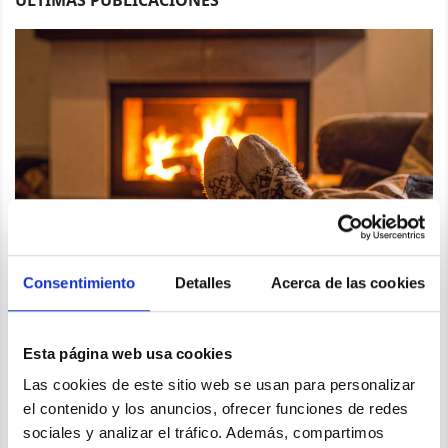
Consentimiento
Detalles
Acerca de las cookies
¿QUÉ OPCIÓN ELEGIR PARA CALENTAR TU HOGAR
ESTE INVIERNO?
Esta página web usa cookies
Las cookies de este sitio web se usan para personalizar
Tipos de energía y sus ventajas Cuando llega el frío, elegir el
el contenido y los anuncios, ofrecer funciones de redes
sistema de calefacción adecuado puede marcar la diferencia
sociales y analizar el tráfico. Además, compartimos
entre pasar el invierno a gusto o temblando de frío. En