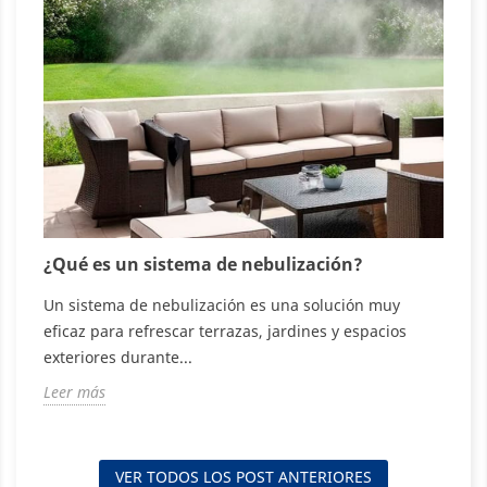
¿Qué es un sistema de nebulización?
G
n
Un sistema de nebulización es una solución muy
C
eficaz para refrescar terrazas, jardines y espacios
s
t
exteriores durante...
d
Leer más
L
VER TODOS LOS POST ANTERIORES